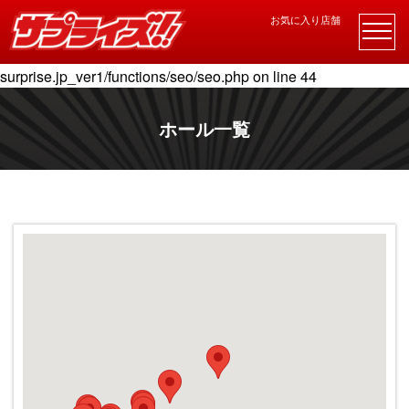
お気に入り店舗
Warning
: Undefined variable $description in
/home/bstclient3/p-
surprise.jp/public_html/wp-content/themes/p-
surprise.jp_ver1/functions/seo/seo.php
on line
44
ホール一覧