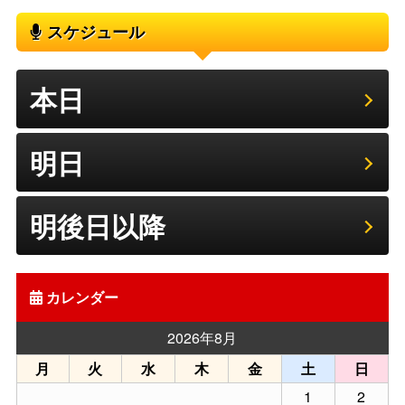
スケジュール
本日
明日
明後日以降
カレンダー
2026年8月
月
火
水
木
金
土
日
1
2