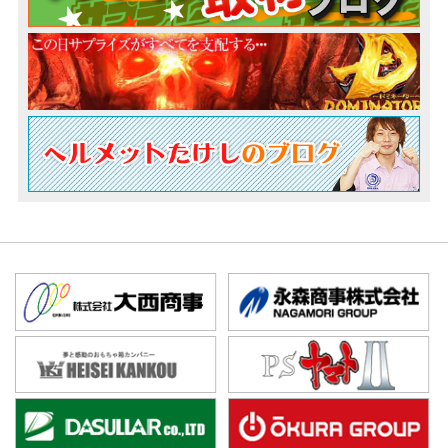
2020.03.05
サプライズのブログwithリオちゃん
5日スーパーダスラーさんでペカリンピック
2020.03.02
サプライズのブログwithリオちゃん
2日スーパーUSA松任店さんで取材
2020.02.27
サプライズのブログwithリオちゃん
27日スーパーUSA松任店さんで取材ですよ
2020.02.26
サプライズのブログwithリオちゃん
26日ダスラー津幡店さんでゴールデンパチンカー
2020.02.26
サプライズのブログwithリオちゃん
26日スーパーUSA松任店さんでこちらです
2019.05.04
サプライズインパクトのブログ
【3回目】４日エスタディオ能美店さんでサプライズインパクト